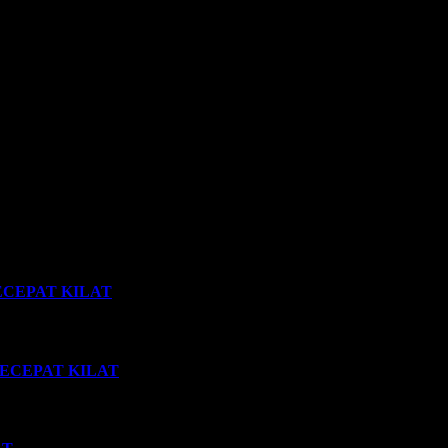
ECEPAT KILAT
SECEPAT KILAT