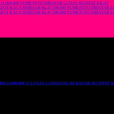
1.000.000 YUMETOTO DIBAYAR LUNAS SECEPAT KILAT
OT KACA SEBESAR Rp.47.590.000 YUMETOTO DIBAYAR L
OT KACA SEBESAR Rp.47.590.000 YUMETOTO DIBAYAR L
S HONGKONG
.15.000.000 !!! LUNAS LANGSUNG DI BAYAR SECEPAT 