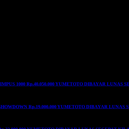
RPERCAYA yang membayar kemenangan Member…
PUS 1000 Rp.40.050.000 YUMETOTO DIBAYAR LUNAS S
HOWDOWN Rp.19.000.000 YUMETOTO DIBAYAR LUNAS 