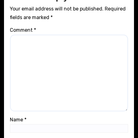
Your email address will not be published.
Required
fields are marked
*
Comment
*
Name
*