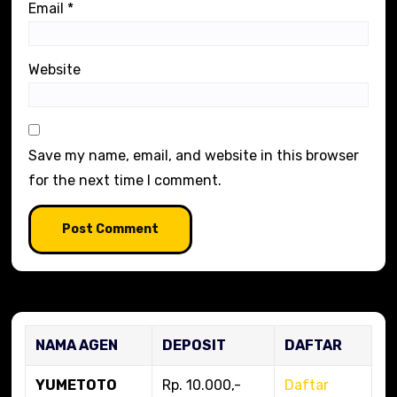
Email
*
Website
Save my name, email, and website in this browser
for the next time I comment.
NAMA AGEN
DEPOSIT
DAFTAR
YUMETOTO
Rp. 10.000,-
Daftar