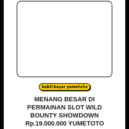
bukti bayar yumetoto
MENANG BESAR DI
PERMAINAN SLOT WILD
BOUNTY SHOWDOWN
Rp.19.000.000 YUMETOTO