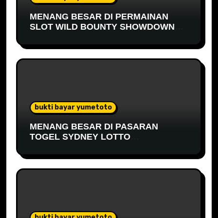
MENANG BESAR DI PERMAINAN
SLOT WILD BOUNTY SHOWDOWN
Rp.19.000.000 YUMETOTO DIBAYAR
LUNAS SECEPAT KILAT
bukti bayar yumetoto
MENANG BESAR DI PASARAN
TOGEL SYDNEY LOTTO
Rp.22.000.000 YUMETOTO DIBAYAR
LUNAS SECEPAT KILAT
bukti bayar yumetoto