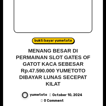
bukti bayar yumetoto
MENANG BESAR DI
PERMAINAN SLOT GATES OF
GATOT KACA SEBESAR
Rp.47.590.000 YUMETOTO
DIBAYAR LUNAS SECEPAT
KILAT
yumetoto
October 10, 2024
0 Comment