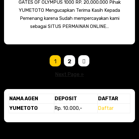
GATES OF OLYMPUS 1000 RP. 20,000.000 Pihak
YUMETOTO Mengucapkan Terima Kasih Kepada
Pemenang karena Sudah mempercayakan kami
sebagai SITUS PERMAINAN ONLINE…
Posts
1
2
pagination
Next Page »
NAMA AGEN
DEPOSIT
DAFTAR
YUMETOTO
Rp. 10.000,-
Daftar