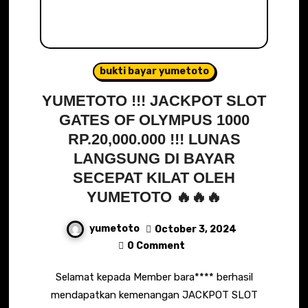
bukti bayar yumetoto
YUMETOTO !!! JACKPOT SLOT
GATES OF OLYMPUS 1000
RP.20,000.000 !!! LUNAS
LANGSUNG DI BAYAR
SECEPAT KILAT OLEH
YUMETOTO 🔥🔥🔥
yumetoto
October 3, 2024
0 Comment
Selamat kepada Member bara**** berhasil
mendapatkan kemenangan JACKPOT SLOT