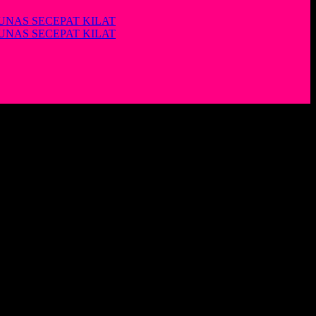
UNAS SECEPAT KILAT
UNAS SECEPAT KILAT
RINCESS RP.9.000.000 !!!
ETOTO 🔥🔥🔥