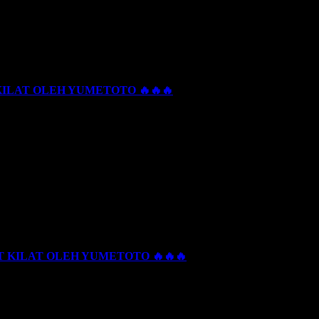
KILAT OLEH YUMETOTO 🔥🔥🔥
AT KILAT OLEH YUMETOTO 🔥🔥🔥