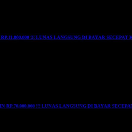
.11.800.000 !!! LUNAS LANGSUNG DI BAYAR SECEPAT 
N RP.70,000.000 !!! LUNAS LANGSUNG DI BAYAR SECEP