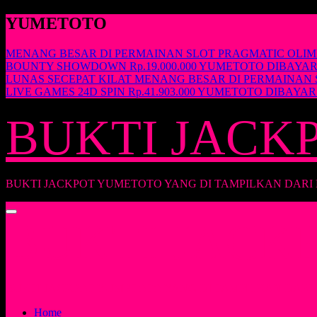
Skip
YUMETOTO
to
content
MENANG BESAR DI PERMAINAN SLOT PRAGMATIC OLIMPU
BOUNTY SHOWDOWN Rp.19.000.000 YUMETOTO DIBAYAR
LUNAS SECEPAT KILAT
MENANG BESAR DI PERMAINAN S
LIVE GAMES 24D SPIN Rp.41.903.000 YUMETOTO DIBAYA
BUKTI JACK
BUKTI JACKPOT YUMETOTO YANG DI TAMPILKAN DARI
BUKTI JACK
BUKTI JACKPOT YUMETOTO YANG DI TAMPILKAN DARI
Home