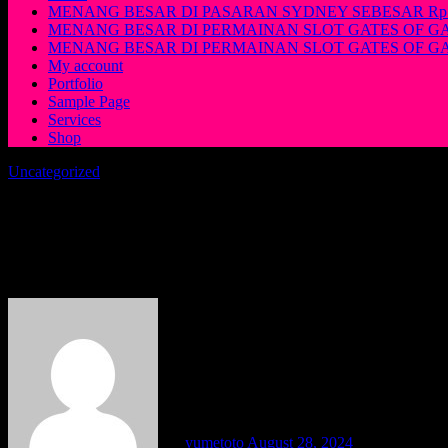
MENANG BESAR DI PASARAN SYDNEY SEBESAR Rp.1
MENANG BESAR DI PERMAINAN SLOT GATES OF GAT
MENANG BESAR DI PERMAINAN SLOT GATES OF GAT
My account
Portfolio
Sample Page
Services
Shop
Uncategorized
JACKPOT POOLS !!! JACKPO
LUNAS LANGSUNG DI BAYA
By
yumetoto
August 28, 2024