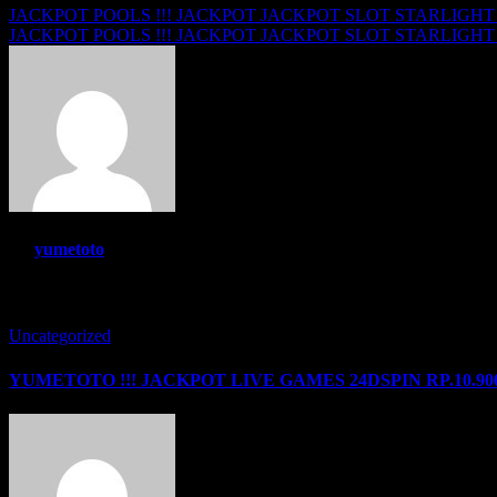
Post
JACKPOT POOLS !!! JACKPOT JACKPOT SLOT STARLIGHT 
JACKPOT POOLS !!! JACKPOT JACKPOT SLOT STARLIGHT 
navigation
By
yumetoto
Related Post
Uncategorized
YUMETOTO !!! JACKPOT LIVE GAMES 24DSPIN RP.10.9