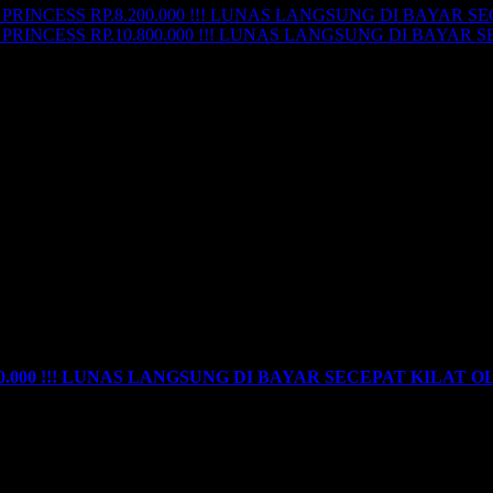
PRINCESS RP.8.200.000 !!! LUNAS LANGSUNG DI BAYAR S
PRINCESS RP.10.800.000 !!! LUNAS LANGSUNG DI BAYAR 
00.000 !!! LUNAS LANGSUNG DI BAYAR SECEPAT KILAT 