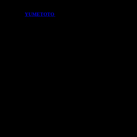
0.000
.Pihak
YUMETOTO
Mengucapkan Terima Kasih Kepada
Member Hingga Lunas.
menangan Member Tanpa Tele-tele. jadi anda bermain