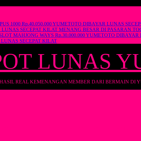
S 1000 Rp.40.050.000 YUMETOTO DIBAYAR LUNAS SECEP
 LUNAS SECEPAT KILAT
MENANG BESAR DI PASARAN TOG
LOT MAHJONG WAYS Rp.30.000.000 YUMETOTO DIBAYAR 
R LUNAS SECEPAT KILAT
POT LUNAS 
 HASIL REAL KEMENANGAN MEMBER DARI BERMAIN DI 
POT LUNAS 
 HASIL REAL KEMENANGAN MEMBER DARI BERMAIN DI 