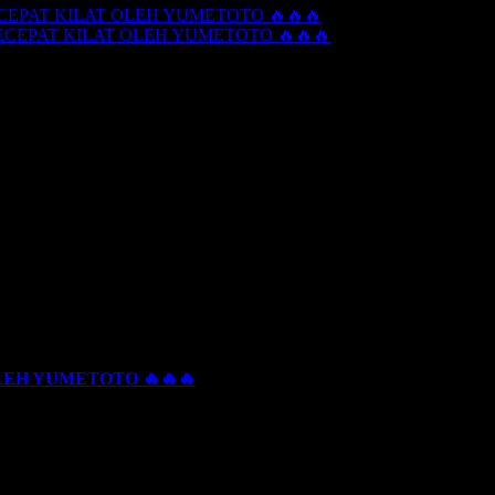
ECEPAT KILAT OLEH YUMETOTO 🔥🔥🔥
SECEPAT KILAT OLEH YUMETOTO 🔥🔥🔥
OLEH YUMETOTO 🔥🔥🔥