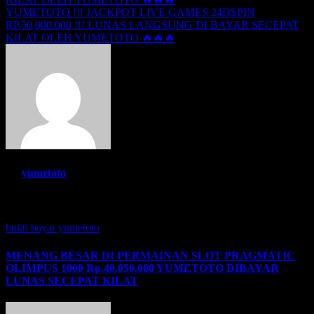
YUMETOTO !!! JACKPOT LIVE GAMES 24DSPIN
RP.50,000.000 !!! LUNAS LANGSUNG DI BAYAR SECEPAT
KILAT OLEH YUMETOTO 🔥🔥🔥
By
yumetoto
Related Post
bukti bayar yumetoto
MENANG BESAR DI PERMAINAN SLOT PRAGMATIC
OLIMPUS 1000 Rp.40.050.000 YUMETOTO DIBAYAR
LUNAS SECEPAT KILAT