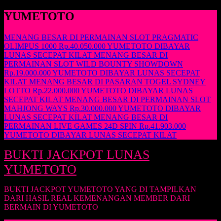
Skip
YUMETOTO
to
content
MENANG BESAR DI PERMAINAN SLOT PRAGMATIC
OLIMPUS 1000 Rp.40.050.000 YUMETOTO DIBAYAR
LUNAS SECEPAT KILAT
MENANG BESAR DI
PERMAINAN SLOT WILD BOUNTY SHOWDOWN
Rp.19.000.000 YUMETOTO DIBAYAR LUNAS SECEPAT
KILAT
MENANG BESAR DI PASARAN TOGEL SYDNEY
LOTTO Rp.22.000.000 YUMETOTO DIBAYAR LUNAS
SECEPAT KILAT
MENANG BESAR DI PERMAINAN SLOT
MAHJONG WAYS Rp.30.000.000 YUMETOTO DIBAYAR
LUNAS SECEPAT KILAT
MENANG BESAR DI
PERMAINAN LIVE GAMES 24D SPIN Rp.41.903.000
YUMETOTO DIBAYAR LUNAS SECEPAT KILAT
BUKTI JACKPOT LUNAS
YUMETOTO
BUKTI JACKPOT YUMETOTO YANG DI TAMPILKAN
DARI HASIL REAL KEMENANGAN MEMBER DARI
BERMAIN DI YUMETOTO