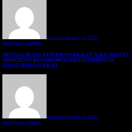
yumetoto
January 12, 2025
bukti bayar yumetoto
MENANG BESAR DI PERMAINAN SLOT WILD BOUNTY
SHOWDOWN Rp.19.000.000 YUMETOTO DIBAYAR
LUNAS SECEPAT KILAT
yumetoto
October 15, 2024
bukti bayar yumetoto