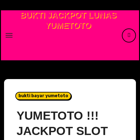
Skip
to
BUKTI JACKPOT LUNAS
content
YUMETOTO
BUKTI JACKPOT YUMETOTO YANG DI
TAMPILKAN DARI HASIL REAL KEMENANGAN
MEMBER DARI BERMAIN DI YUMETOTO
bukti bayar yumetoto
YUMETOTO !!!
JACKPOT SLOT