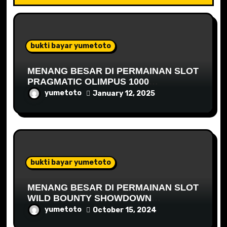
bukti bayar yumetoto
MENANG BESAR DI PERMAINAN SLOT
PRAGMATIC OLIMPUS 1000
Rp.40.050.000 YUMETOTO DIBAYAR
yumetoto
January 12, 2025
LUNAS SECEPAT KILAT
bukti bayar yumetoto
MENANG BESAR DI PERMAINAN SLOT
WILD BOUNTY SHOWDOWN
Rp.19.000.000 YUMETOTO DIBAYAR
yumetoto
October 15, 2024
LUNAS SECEPAT KILAT