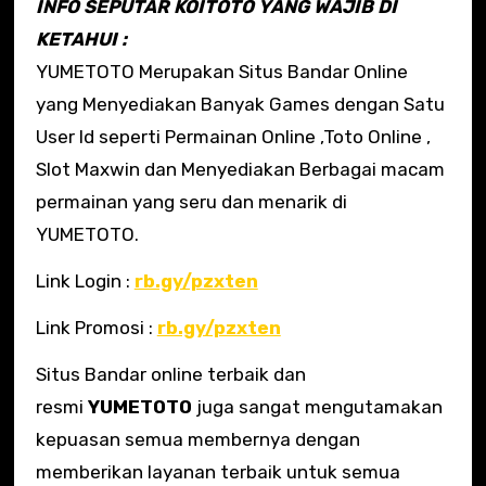
INFO SEPUTAR KOITOTO YANG WAJIB DI
KETAHUI :
YUMETOTO Merupakan Situs Bandar Online
yang Menyediakan Banyak Games dengan Satu
User Id seperti Permainan Online ,Toto Online ,
Slot Maxwin dan Menyediakan Berbagai macam
permainan yang seru dan menarik di
YUMETOTO.
Link Login :
rb.gy/pzxten
Link Promosi :
rb.gy/pzxten
Situs Bandar online terbaik dan
resmi
YUMETOTO
juga sangat mengutamakan
kepuasan semua membernya dengan
memberikan layanan terbaik untuk semua