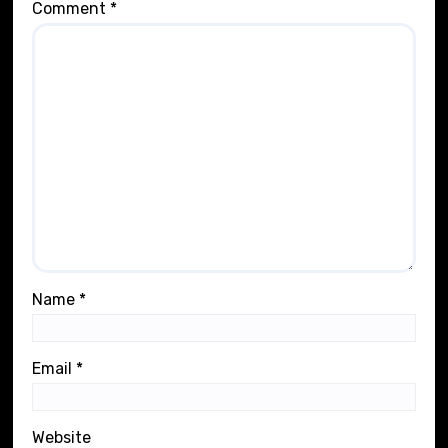
Comment
*
Name
*
Email
*
Website