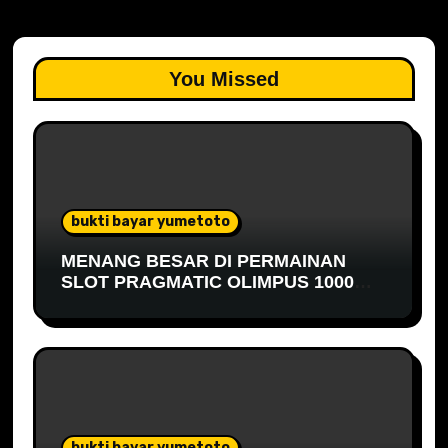
You Missed
bukti bayar yumetoto
MENANG BESAR DI PERMAINAN
SLOT PRAGMATIC OLIMPUS 1000
Rp.40.050.000 YUMETOTO DIBAYAR
LUNAS SECEPAT KILAT
bukti bayar yumetoto