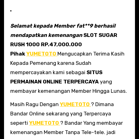
Selamat kepada Member fat**9 berhasil
mendapatkan kemenangan
SLOT SUGAR
RUSH 1000 RP.47,000.000
Pihak
YUMETOTO
Mengucapkan Terima Kasih
Kepada Pemenang karena Sudah
mempercayakan kami sebagai
SITUS
PERMAINAN ONLINE TERPERCAYA
yang
membayar kemenangan Member Hingga Lunas.
Masih Ragu Dengan
YUMETOTO
? Dimana
Bandar Online sekarang yang Terpercaya
seperti
YUMETOTO
? Bandar Yang membayar
kemenangan Member Tanpa Tele-tele. jadi