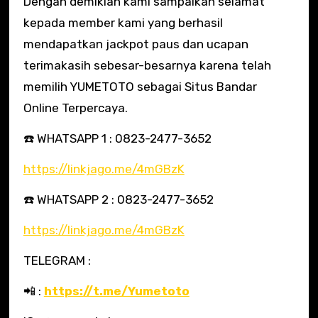
Dengan demikian kami sampaikan selamat
kepada member kami yang berhasil
mendapatkan jackpot paus dan ucapan
terimakasih sebesar-besarnya karena telah
memilih YUMETOTO sebagai Situs Bandar
Online Terpercaya.
☎️ WHATSAPP 1 : 0823-2477-3652
https://linkjago.me/4mGBzK
☎️ WHATSAPP 2 : 0823-2477-3652
https://linkjago.me/4mGBzK
TELEGRAM :
📲 :
https://t.me/Yumetoto