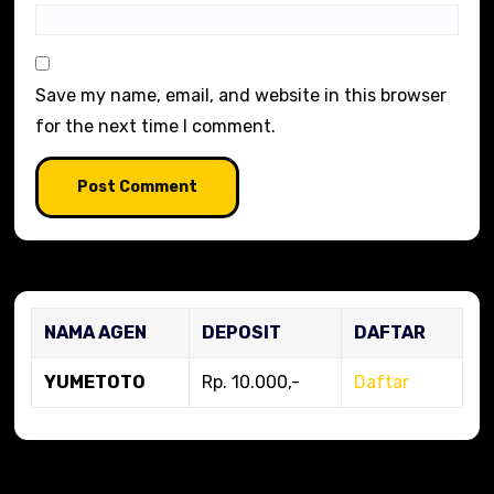
Save my name, email, and website in this browser
for the next time I comment.
NAMA AGEN
DEPOSIT
DAFTAR
YUMETOTO
Rp. 10.000,-
Daftar