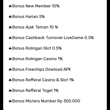
🔥Bonus New Member 10%
🔥Bonus Harian 5%
🔥Bonus Ajak Teman 10 %
🔥Bonus Cashback Turnover LiveGame 0.5%
🔥Bonus Rolingan Slot 0.5%
🔥Bonus Rolingan Casino 1%
🔥Bonus Freechips Dowload APK
🔥Bonus Refferal Casino & Slot 1%
🔥Bonus Refferal Togel 1%
🔥Bonus Mistery Number Rp 300.000