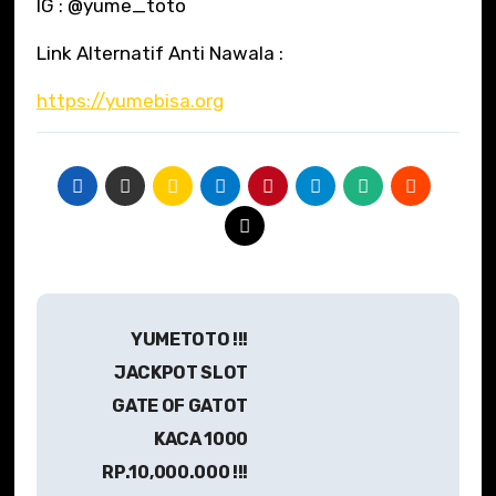
IG : @yume_toto
Link Alternatif Anti Nawala :
https://yumebisa.org
P
YUMETOTO !!!
o
JACKPOT SLOT
s
GATE OF GATOT
KACA 1000
t
RP.10,000.000 !!!